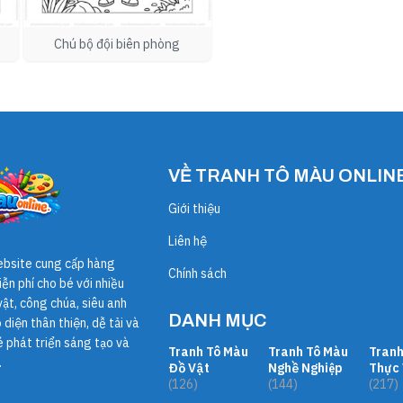
Chú bộ đội biên phòng
VỀ TRANH TÔ MÀU ONLIN
Giới thiệu
Liên hệ
ebsite cung cấp hàng
Chính sách
ễn phí cho bé với nhiều
ật, công chúa, siêu anh
DANH MỤC
diện thân thiện, dễ tải và
é phát triển sáng tạo và
Tranh Tô Màu
Tranh Tô Màu
Tranh
.
Đồ Vật
Nghề Nghiệp
Thực 
(126)
(144)
(217)