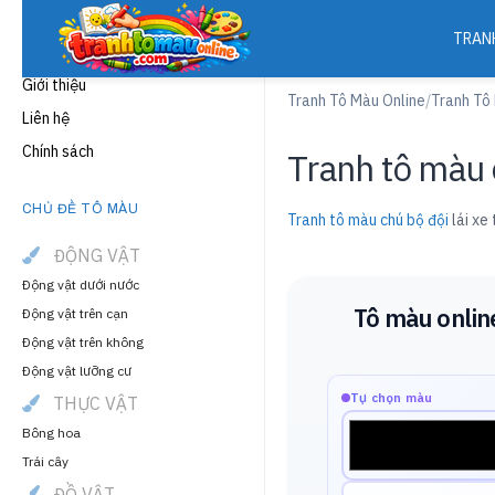
TRAN
THÔNG TIN
Giới thiệu
Tranh Tô Màu Online
/
Tranh Tô
Liên hệ
Chính sách
Tranh tô màu c
CHỦ ĐỀ TÔ MÀU
Tranh tô màu chú bộ đội
lái xe
ĐỘNG VẬT
Động vật dưới nước
Tô màu onlin
Động vật trên cạn
Động vật trên không
Động vật lưỡng cư
Tự chọn màu
THỰC VẬT
Bông hoa
Trái cây
ĐỒ VẬT