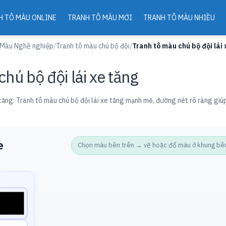
H TÔ MÀU ONLINE
TRANH TÔ MÀU MỚI
TRANH TÔ MÀU NHIỀU
 Màu Nghề nghiệp
/
Tranh tô màu chú bộ đội
/
Tranh tô màu chú bộ đội lái 
hú bộ đội lái xe tăng
 tăng: Tranh tô màu chú bộ đội lái xe tăng mạnh mẽ, đường nét rõ ràng giúp
e
Chọn màu bên trên → vẽ hoặc đổ màu ở khung bên d