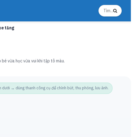
xe tăng
 bé vừa học vừa vui khi tập tô màu.
ưới → dùng thanh công cụ để chỉnh bút, thu phóng, lưu ảnh.
Ảnh t