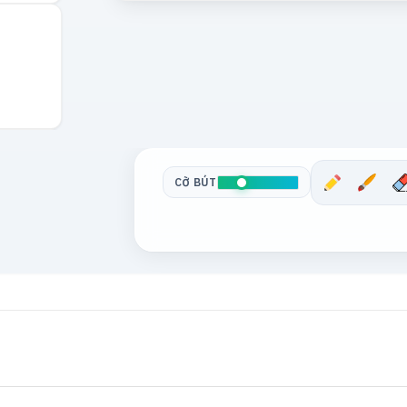
CỠ BÚT