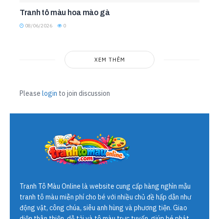
Tranh tô màu hoa mào gà
08/06/2026
0
XEM THÊM
Please
login
to join discussion
Tranh Tô Màu Online
là website cung cấp hàng nghìn mẫu
tranh tô màu miễn phí cho bé với nhiều chủ đề hấp dẫn như
động vật, công chúa, siêu anh hùng và phương tiện. Giao
diện thân thiện, dễ tải và tô màu trực tuyến, giúp bé phát