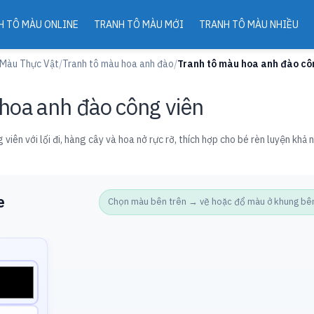
H TÔ MÀU ONLINE
TRANH TÔ MÀU MỚI
TRANH TÔ MÀU NHIỀU
 Màu Thực Vật
/
Tranh tô màu hoa anh đào
/
Tranh tô màu hoa anh đào cô
hoa anh đào công viên
 viên với lối đi, hàng cây và hoa nở rực rỡ, thích hợp cho bé rèn luyện khả
e
Chọn màu bên trên → vẽ hoặc đổ màu ở khung bên d