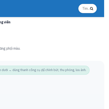
ng viên
 năng phối màu.
ưới → dùng thanh công cụ để chỉnh bút, thu phóng, lưu ảnh.
Ảnh t