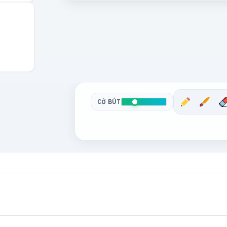
CỠ BÚT