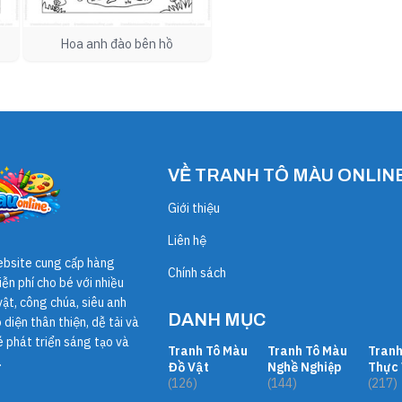
Hoa anh đào bên hồ
VỀ TRANH TÔ MÀU ONLIN
Giới thiệu
Liên hệ
ebsite cung cấp hàng
Chính sách
ễn phí cho bé với nhiều
ật, công chúa, siêu anh
DANH MỤC
diện thân thiện, dễ tải và
é phát triển sáng tạo và
Tranh Tô Màu
Tranh Tô Màu
Tranh
.
Đồ Vật
Nghề Nghiệp
Thực 
(126)
(144)
(217)