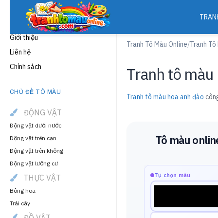
TRAN
THÔNG TIN
Giới thiệu
Tranh Tô Màu Online
/
Tranh Tô
Liên hệ
Chính sách
Tranh tô màu 
CHỦ ĐỀ TÔ MÀU
Tranh tô màu hoa anh đào
công
ĐỘNG VẬT
Động vật dưới nước
Tô màu onlin
Động vật trên cạn
Động vật trên không
Động vật lưỡng cư
Tự chọn màu
THỰC VẬT
Bông hoa
Trái cây
ĐỒ VẬT