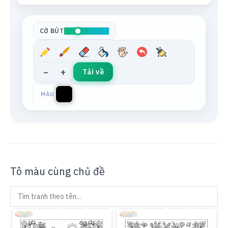
Tông da
Xám trung tính
CỠ BÚT
−
+
Tải về
MÀU
Tô màu cùng chủ đề