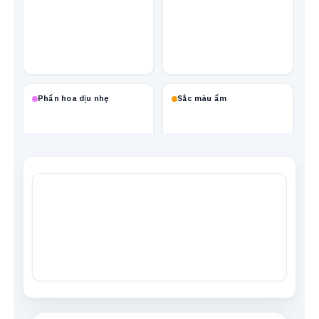
Phấn hoa dịu nhẹ
Sắc màu ấm
Mạch neon
Xanh biển
Tông da
Xám trung tính