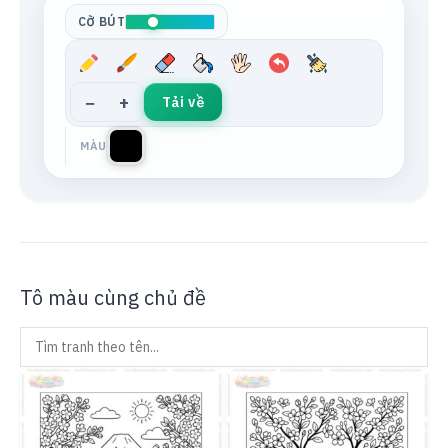
CỠ BÚT
−
+
Tải về
MÀU
Tô màu cùng chủ đề