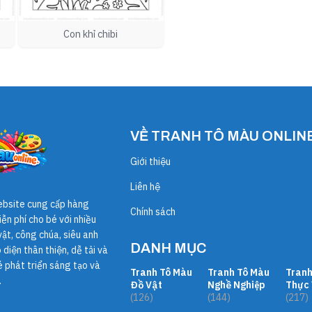
Con khỉ chibi
VỀ TRANH TÔ MÀU ONLIN
Giới thiệu
Liên hệ
ebsite cung cấp hàng
Chính sách
ễn phí cho bé với nhiều
ật, công chúa, siêu anh
DANH MỤC
diện thân thiện, dễ tải và
é phát triển sáng tạo và
Tranh Tô Màu
Tranh Tô Màu
Tranh
.
Đồ Vật
Nghề Nghiệp
Thực 
(126)
(144)
(217)