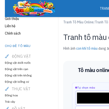
TRAN
THÔNG TIN
Giới thiệu
Tranh Tô Màu Online
/
Tranh Tô
Liên hệ
Chính sách
Tranh tô màu 
CHỦ ĐỀ TÔ MÀU
Hình ảnh
con khỉ tô màu
đang ăn
ĐỘNG VẬT
Động vật dưới nước
Tô màu onlin
Động vật trên cạn
Động vật trên không
Động vật lưỡng cư
Tự chọn màu
THỰC VẬT
Bông hoa
Trái cây
ĐỒ VẬT