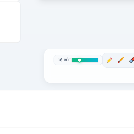
CỠ BÚT