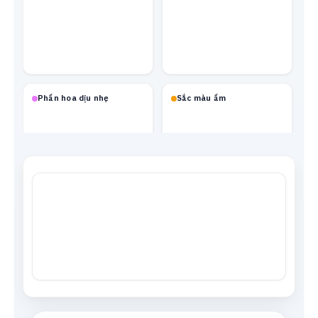
Phấn hoa dịu nhẹ
Sắc màu ấm
Mạch neon
Xanh biển
Tông da
Xám trung tính