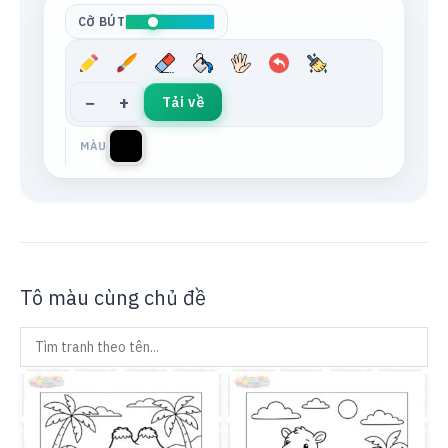
CỠ BÚT
−
+
Tải về
MÀU
Tô màu cùng chủ đề