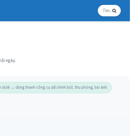
mỗi ngày.
ưới → dùng thanh công cụ để chỉnh bút, thu phóng, lưu ảnh.
Ảnh t