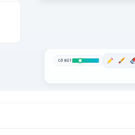
CỠ BÚT