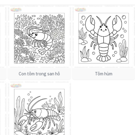
Con tôm trong san hô
Tôm hùm