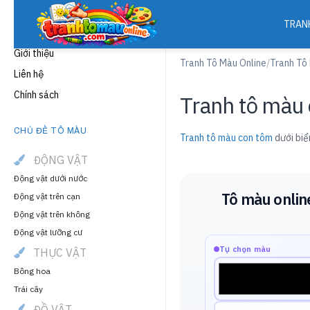
TRAN
THÔNG TIN
Giới thiệu
Tranh Tô Màu Online
/
Tranh Tô
Liên hệ
Chính sách
Tranh tô màu 
CHỦ ĐỀ TÔ MÀU
Tranh tô màu con tôm
dưới biể
ĐỘNG VẬT
Động vật dưới nước
Tô màu onlin
Động vật trên cạn
Động vật trên không
Động vật lưỡng cư
Tự chọn màu
THỰC VẬT
Bông hoa
Trái cây
ĐỒ VẬT