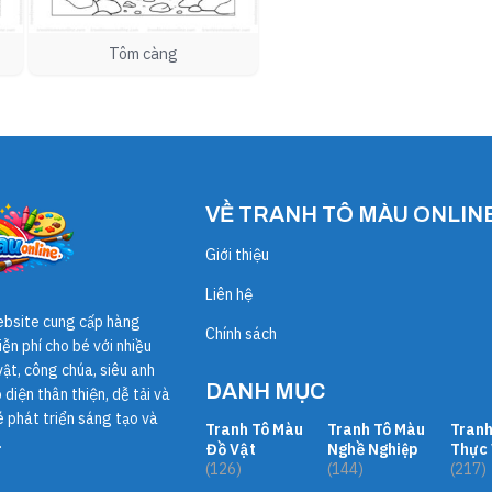
Tôm càng
VỀ TRANH TÔ MÀU ONLIN
Giới thiệu
Liên hệ
ebsite cung cấp hàng
Chính sách
ễn phí cho bé với nhiều
ật, công chúa, siêu anh
DANH MỤC
diện thân thiện, dễ tải và
é phát triển sáng tạo và
Tranh Tô Màu
Tranh Tô Màu
Tranh
.
Đồ Vật
Nghề Nghiệp
Thực 
(126)
(144)
(217)