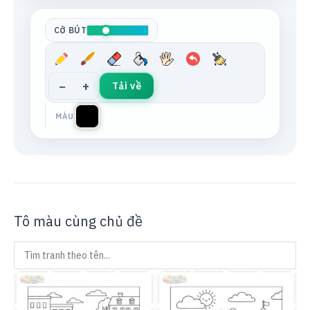
Tông da
Xám trung tính
CỠ BÚT
−
+
Tải về
MÀU
Tô màu cùng chủ đề