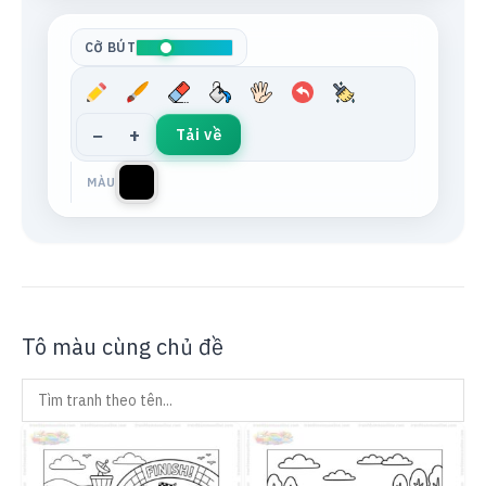
Tông da
Xám trung tính
CỠ BÚT
−
+
Tải về
MÀU
Tô màu cùng chủ đề