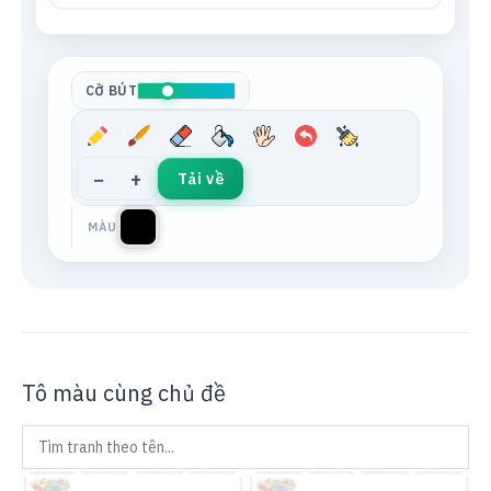
Tông da
Xám trung tính
CỠ BÚT
−
+
Tải về
MÀU
Tô màu cùng chủ đề