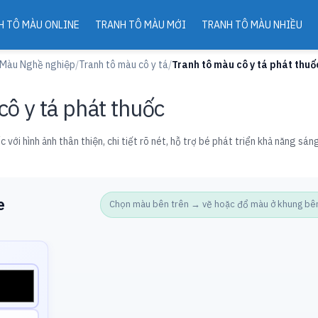
H TÔ MÀU ONLINE
TRANH TÔ MÀU MỚI
TRANH TÔ MÀU NHIỀU
 Màu Nghề nghiệp
/
Tranh tô màu cô y tá
/
Tranh tô màu cô y tá phát thuố
cô y tá phát thuốc
 với hình ảnh thân thiện, chi tiết rõ nét, hỗ trợ bé phát triển khả năng sá
e
Chọn màu bên trên → vẽ hoặc đổ màu ở khung bên d