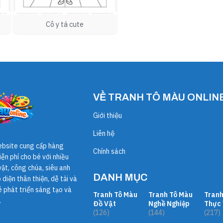
Cô y tá cute
VỀ TRANH TÔ MÀU ONLIN
Giới thiệu
Liên hệ
ebsite cung cấp hàng
Chính sách
ễn phí cho bé với nhiều
ật, công chúa, siêu anh
DANH MỤC
diện thân thiện, dễ tải và
é phát triển sáng tạo và
Tranh Tô Màu
Tranh Tô Màu
Tranh
.
Đồ Vật
Nghề Nghiệp
Thực 
(126)
(144)
(217)