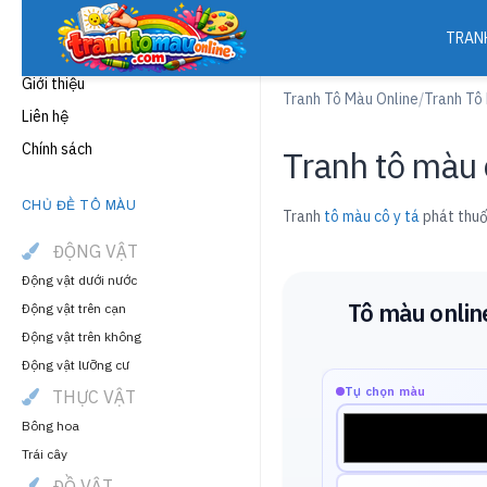
TRAN
THÔNG TIN
Giới thiệu
Tranh Tô Màu Online
/
Tranh Tô
Liên hệ
Chính sách
Tranh tô màu 
CHỦ ĐỀ TÔ MÀU
Tranh
tô màu cô y tá
phát thuốc
ĐỘNG VẬT
Động vật dưới nước
Tô màu onlin
Động vật trên cạn
Động vật trên không
Động vật lưỡng cư
Tự chọn màu
THỰC VẬT
Bông hoa
Trái cây
ĐỒ VẬT