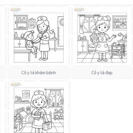
Cô y tá khám bệnh
Cô y tá đẹp