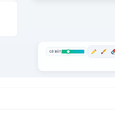
CỠ BÚT