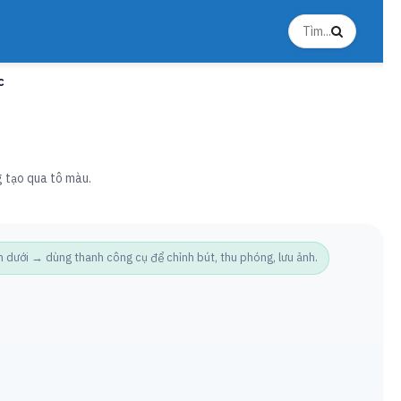
c
ng tạo qua tô màu.
ưới → dùng thanh công cụ để chỉnh bút, thu phóng, lưu ảnh.
Ảnh t