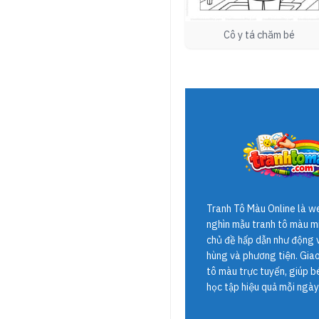
Cô y tá chăm bé
Tranh Tô Màu Online
là w
nghìn mẫu tranh tô màu mi
chủ đề hấp dẫn như động v
hùng và phương tiện. Giao 
tô màu trực tuyến, giúp b
học tập hiệu quả mỗi ngày