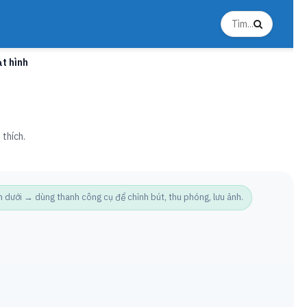
t hình
 thích.
ưới → dùng thanh công cụ để chỉnh bút, thu phóng, lưu ảnh.
Ảnh t