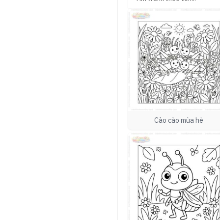
Cào cào mùa hè