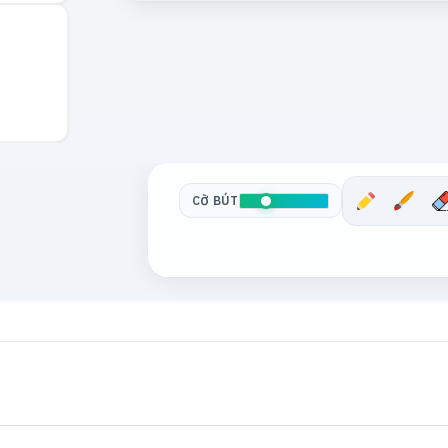
CỠ BÚT