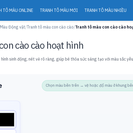
H TÔ MÀU ONLINE
TRANH TÔ MÀU MỚI
TRANH TÔ MÀU NHIỀU
 Màu Động vật
/
Tranh tô màu con cào cào
/
Tranh tô màu con cào cào hoạ
con cào cào hoạt hình
 hình sinh động, nét vẽ rõ ràng, giúp bé thỏa sức sáng tạo với màu sắc yêu
e
Chọn màu bên trên → vẽ hoặc đổ màu ở khung bên d