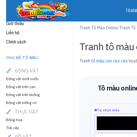
TRAN
THÔNG TIN
Giới thiệu
Tranh Tô Màu Online
/
Tranh Tô
Liên hệ
Chính sách
Tranh tô màu 
CHỦ ĐỀ TÔ MÀU
Tranh
tô màu con cào cào
hoạt
ĐỘNG VẬT
Động vật dưới nước
Tô màu onlin
Động vật trên cạn
Động vật trên không
Động vật lưỡng cư
Tự chọn màu
THỰC VẬT
Bông hoa
Trái cây
ĐỒ VẬT