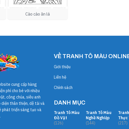
Cào cào ăn lá
VỀ TRANH TÔ MÀU ONLIN
Giới thiệu
Liên hệ
ebsite cung cấp hàng
Chính sách
ễn phí cho bé với nhiều
ật, công chúa, siêu anh
DANH MỤC
diện thân thiện, dễ tải và
é phát triển sáng tạo và
Tranh Tô Màu
Tranh Tô Màu
Tranh
.
Đồ Vật
Nghề Nghiệp
Thực 
(126)
(144)
(217)