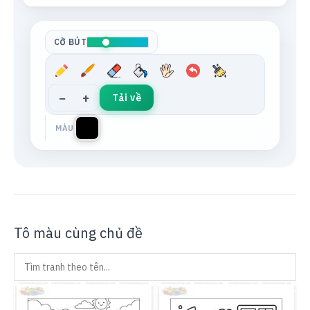
Tông da
Xám trung tính
CỠ BÚT
−
+
Tải về
MÀU
Tô màu cùng chủ đề