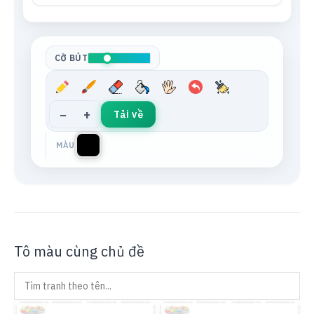
Tông da
Xám trung tính
CỠ BÚT
−
+
Tải về
MÀU
Tô màu cùng chủ đề