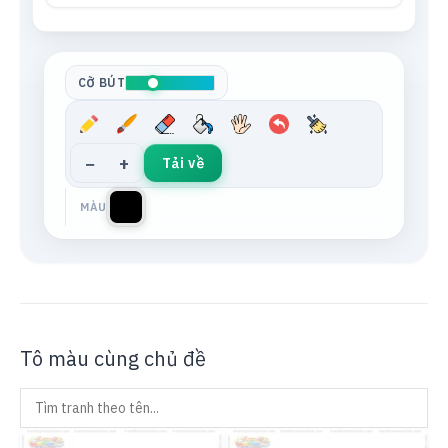
Tông da
Xám trung tính
CỠ BÚT
−
+
Tải về
MÀU
Tô màu cùng chủ đề