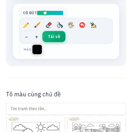
Tông da
Xám trung tính
CỠ BÚT
−
+
Tải về
MÀU
Tô màu cùng chủ đề