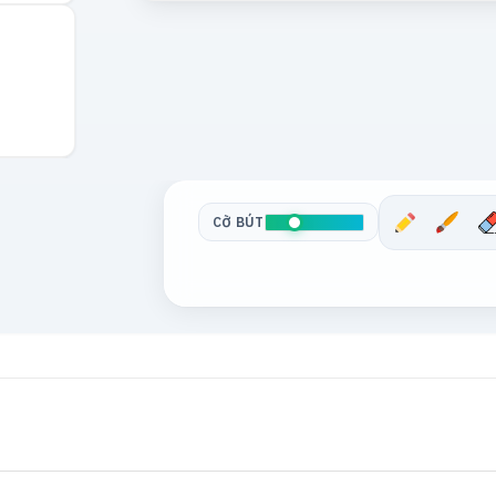
CỠ BÚT