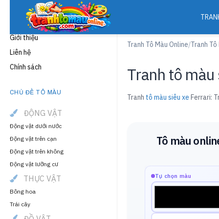
TRAN
THÔNG TIN
Giới thiệu
Tranh Tô Màu Online
/
Tranh Tô
Liên hệ
Chính sách
Tranh tô màu s
CHỦ ĐỀ TÔ MÀU
Tranh
tô màu siêu xe
Ferrari: 
ĐỘNG VẬT
Động vật dưới nước
Tô màu onlin
Động vật trên cạn
Động vật trên không
Động vật lưỡng cư
Tự chọn màu
THỰC VẬT
Bông hoa
Trái cây
ĐỒ VẬT