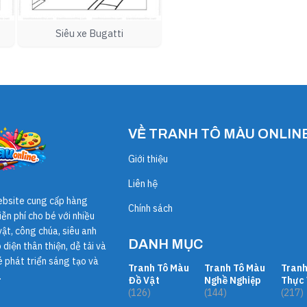
Siêu xe Bugatti
VỀ TRANH TÔ MÀU ONLIN
Giới thiệu
Liên hệ
ebsite cung cấp hàng
Chính sách
ễn phí cho bé với nhiều
ật, công chúa, siêu anh
DANH MỤC
diện thân thiện, dễ tải và
é phát triển sáng tạo và
Tranh Tô Màu
Tranh Tô Màu
Tranh
.
Đồ Vật
Nghề Nghiệp
Thực 
(126)
(144)
(217)