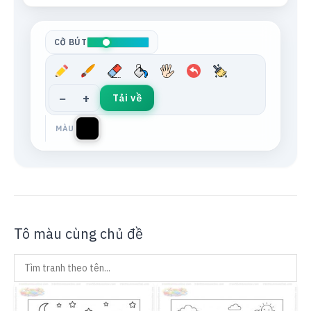
Tông da
Xám trung tính
CỠ BÚT
−
+
Tải về
MÀU
Tô màu cùng chủ đề