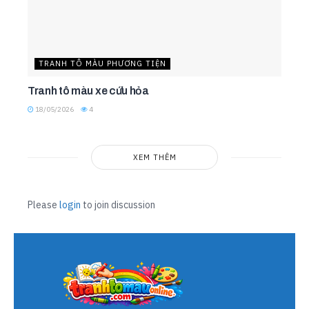
TRANH TÔ MÀU PHƯƠNG TIỆN
Tranh tô màu xe cứu hỏa
18/05/2026
4
XEM THÊM
Please
login
to join discussion