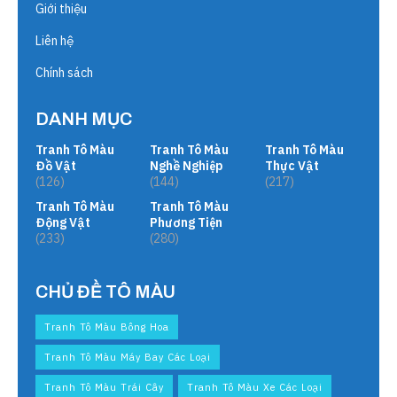
Giới thiệu
Liên hệ
Chính sách
DANH MỤC
Tranh Tô Màu
Tranh Tô Màu
Tranh Tô Màu
Đồ Vật
Nghề Nghiệp
Thực Vật
(126)
(144)
(217)
Tranh Tô Màu
Tranh Tô Màu
Động Vật
Phương Tiện
(233)
(280)
CHỦ ĐỀ TÔ MÀU
Tranh Tô Màu Bông Hoa
Tranh Tô Màu Máy Bay Các Loại
Tranh Tô Màu Trái Cây
Tranh Tô Màu Xe Các Loại