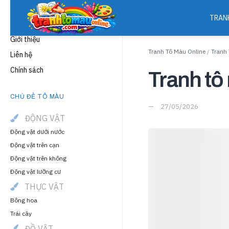
TRAN
THÔNG TIN
Giới thiệu
Tranh Tô Màu Online
/
Tranh
Liên hệ
Chính sách
Tranh tô
CHỦ ĐỀ TÔ MÀU
27/05/2026
ĐỘNG VẬT
Động vật dưới nước
Động vật trên cạn
Động vật trên không
Động vật lưỡng cư
THỰC VẬT
Bông hoa
Trái cây
ĐỒ VẬT