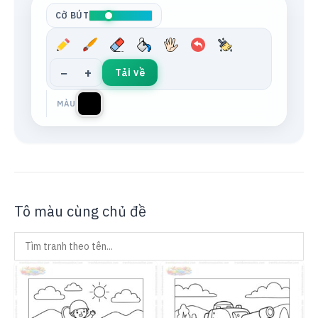
CỠ BÚT
−
+
Tải về
MÀU
Tô màu cùng chủ đề