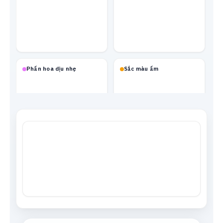
Phấn hoa dịu nhẹ
Sắc màu ấm
Mạch neon
Xanh biển
Tông da
Xám trung tính