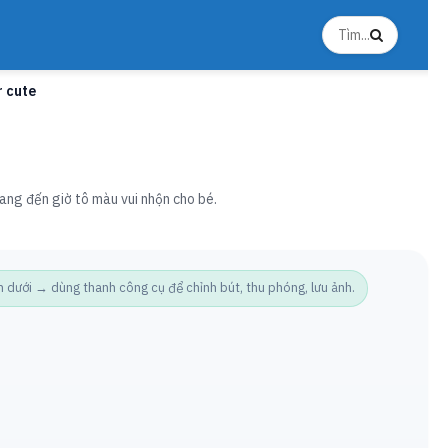
r cute
ang đến giờ tô màu vui nhộn cho bé.
ưới → dùng thanh công cụ để chỉnh bút, thu phóng, lưu ảnh.
Ảnh t