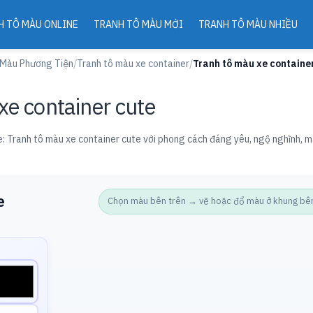
H TÔ MÀU ONLINE
TRANH TÔ MÀU MỚI
TRANH TÔ MÀU NHIỀU
 Màu Phương Tiện
/
Tranh tô màu xe container
/
Tranh tô màu xe containe
xe container cute
: Tranh tô màu xe container cute với phong cách đáng yêu, ngộ nghĩnh, m
e
Chọn màu bên trên → vẽ hoặc đổ màu ở khung bên d