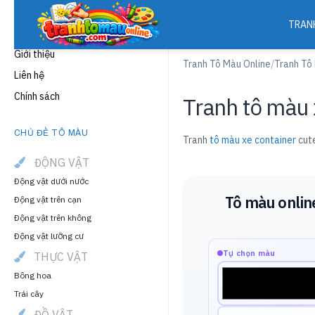
TRAN
THÔNG TIN
Giới thiệu
Tranh Tô Màu Online
/
Tranh Tô
Liên hệ
Chính sách
Tranh tô màu 
CHỦ ĐỀ TÔ MÀU
Tranh
tô màu xe container
cute
ĐỘNG VẬT
Động vật dưới nước
Tô màu onlin
Động vật trên cạn
Động vật trên không
Động vật lưỡng cư
Tự chọn màu
THỰC VẬT
Bông hoa
Trái cây
ĐỒ VẬT