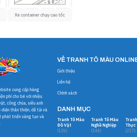
Xe container chạy cao tốc
VỀ TRANH TÔ MÀU ONLIN
Giới thiệu
Liên hệ
ebsite cung cấp hàng
Chính sách
ễn phí cho bé với nhiều
ật, công chúa, siêu anh
DANH MỤC
diện thân thiện, dễ tải và
é phát triển sáng tạo và
Tranh Tô Màu
Tranh Tô Màu
Tranh
.
Đồ Vật
Nghề Nghiệp
Thực 
(126)
(144)
(217)