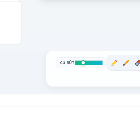
CỠ BÚT