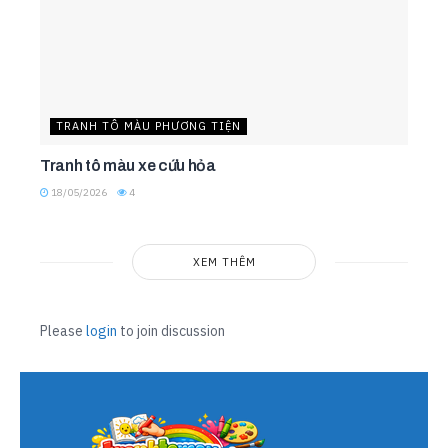
TRANH TÔ MÀU PHƯƠNG TIỆN
Tranh tô màu xe cứu hỏa
18/05/2026
4
XEM THÊM
Please
login
to join discussion