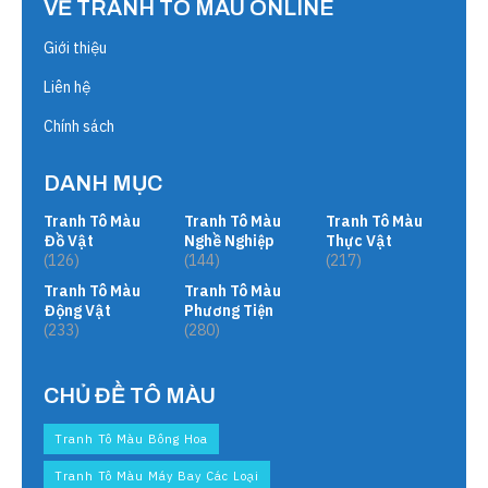
VỀ TRANH TÔ MÀU ONLINE
Giới thiệu
Liên hệ
Chính sách
DANH MỤC
Tranh Tô Màu
Tranh Tô Màu
Tranh Tô Màu
Đồ Vật
Nghề Nghiệp
Thực Vật
(126)
(144)
(217)
Tranh Tô Màu
Tranh Tô Màu
Động Vật
Phương Tiện
(233)
(280)
CHỦ ĐỀ TÔ MÀU
Tranh Tô Màu Bông Hoa
Tranh Tô Màu Máy Bay Các Loại