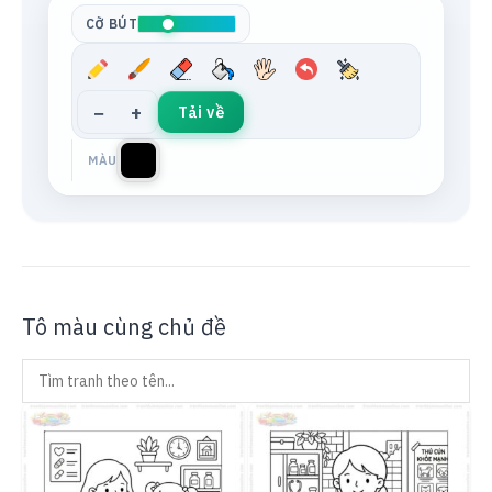
CỠ BÚT
−
+
Tải về
MÀU
Tô màu cùng chủ đề