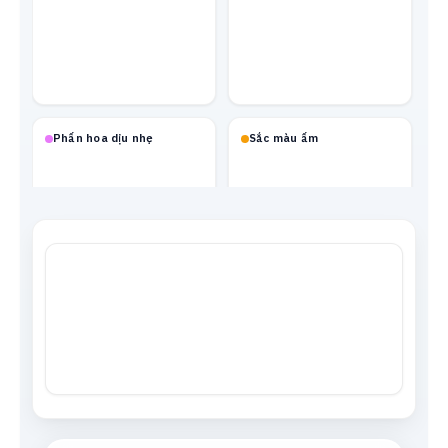
Phấn hoa dịu nhẹ
Sắc màu ấm
Mạch neon
Xanh biển
Tông da
Xám trung tính