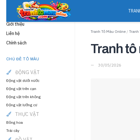
TRAN
THÔNG TIN
Giới thiệu
Tranh Tô Màu Online
/
Tranh
Liên hệ
Chính sách
Tranh tô
CHỦ ĐỀ TÔ MÀU
30/05/2026
ĐỘNG VẬT
Động vật dưới nước
Động vật trên cạn
Động vật trên không
Động vật lưỡng cư
THỰC VẬT
Bông hoa
Trái cây
ĐỒ VẬT