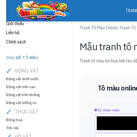
TRAN
THÔNG TIN
Giới thiệu
Tranh Tô Màu Online
/
Tranh Tô
Liên hệ
Chính sách
Mẫu tranh tô 
CHỦ ĐỀ TÔ MÀU
Tranh tô màu bó hoa linh lan d
ĐỘNG VẬT
Động vật dưới nước
Tô màu onlin
Động vật trên cạn
Động vật trên không
Động vật lưỡng cư
Tự chọn màu
THỰC VẬT
Bông hoa
Trái cây
ĐỒ VẬT