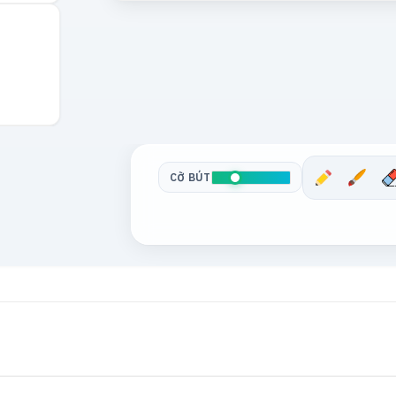
CỠ BÚT