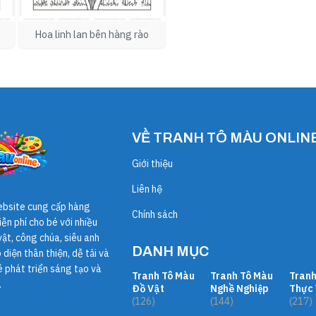
Hoa linh lan bên hàng rào
VỀ TRANH TÔ MÀU ONLIN
Giới thiệu
Liên hệ
ebsite cung cấp hàng
Chính sách
ễn phí cho bé với nhiều
ật, công chúa, siêu anh
DANH MỤC
diện thân thiện, dễ tải và
é phát triển sáng tạo và
Tranh Tô Màu
Tranh Tô Màu
Tranh
.
Đồ Vật
Nghề Nghiệp
Thực 
(126)
(144)
(217)