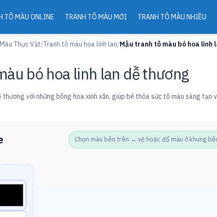
H TÔ MÀU ONLINE
TRANH TÔ MÀU MỚI
TRANH TÔ MÀU NHIỀU
 Màu Thực Vật
/
Tranh tô màu hoa linh lan
/
Mẫu tranh tô màu bó hoa linh 
màu bó hoa linh lan dễ thương
ễ thương với những bông hoa xinh xắn, giúp bé thỏa sức tô màu sáng tạo v
e
Chọn màu bên trên → vẽ hoặc đổ màu ở khung bên d