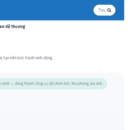
lan dễ thương
à tạo nên bức tranh sinh động.
ưới → dùng thanh công cụ để chỉnh bút, thu phóng, lưu ảnh.
Ảnh t