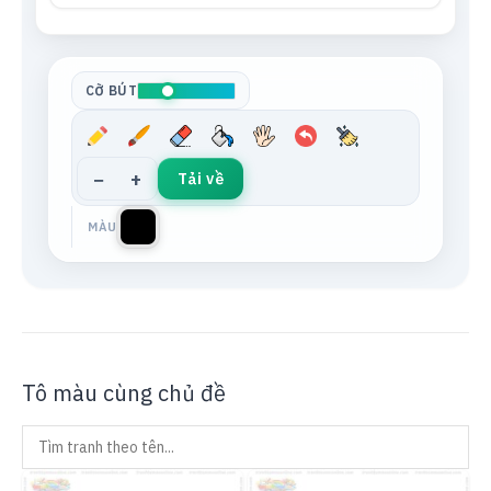
Tông da
Xám trung tính
CỠ BÚT
−
+
Tải về
MÀU
Tô màu cùng chủ đề