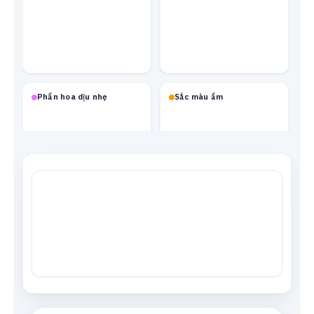
Phấn hoa dịu nhẹ
Sắc màu ấm
Mạch neon
Xanh biển
Tông da
Xám trung tính