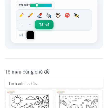
CỠ BÚT
−
+
Tải về
MÀU
Tô màu cùng chủ đề