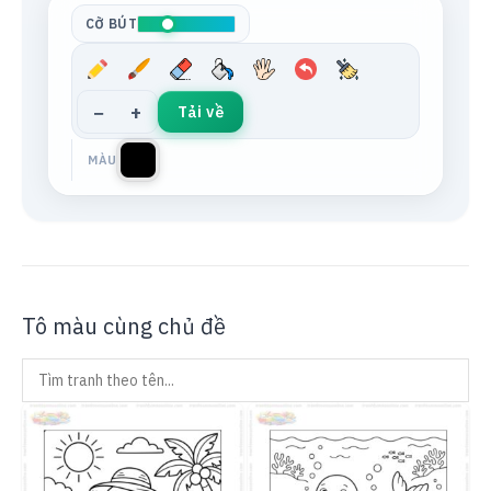
CỠ BÚT
−
+
Tải về
MÀU
Tô màu cùng chủ đề