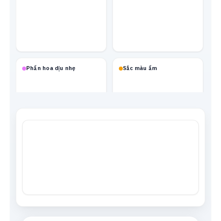
Phấn hoa dịu nhẹ
Sắc màu ấm
Mạch neon
Xanh biển
Tông da
Xám trung tính