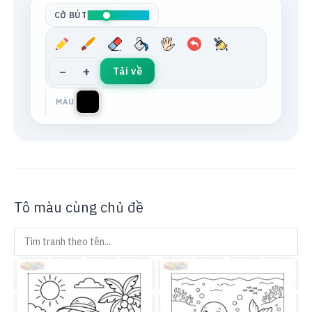
CỠ BÚT
−
+
Tải về
MÀU
Tô màu cùng chủ đề