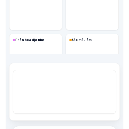
Phấn hoa dịu nhẹ
Sắc màu ấm
Mạch neon
Xanh biển
Tông da
Xám trung tính