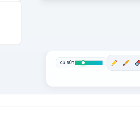
CỠ BÚT