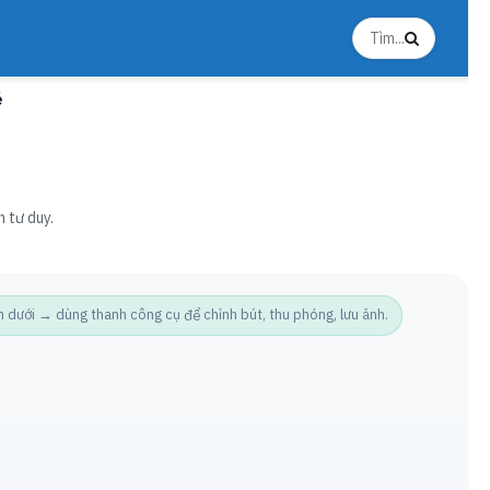
é
n tư duy.
ưới → dùng thanh công cụ để chỉnh bút, thu phóng, lưu ảnh.
Ảnh t