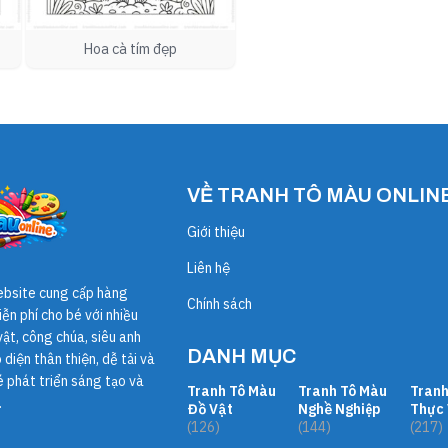
Hoa cà tím đẹp
VỀ TRANH TÔ MÀU ONLIN
Giới thiệu
Liên hệ
ebsite cung cấp hàng
Chính sách
ễn phí cho bé với nhiều
ật, công chúa, siêu anh
DANH MỤC
diện thân thiện, dễ tải và
é phát triển sáng tạo và
Tranh Tô Màu
Tranh Tô Màu
Tranh
.
Đồ Vật
Nghề Nghiệp
Thực 
(126)
(144)
(217)