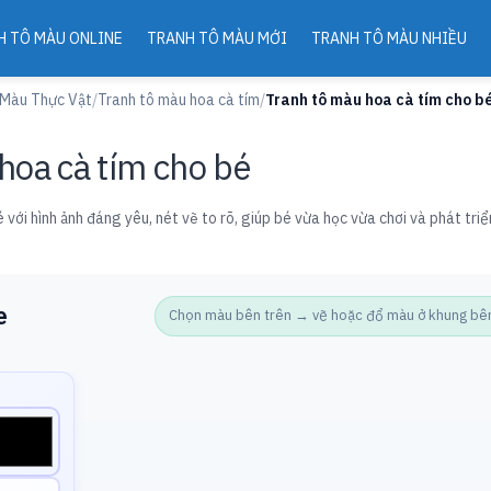
H TÔ MÀU ONLINE
TRANH TÔ MÀU MỚI
TRANH TÔ MÀU NHIỀU
 Màu Thực Vật
/
Tranh tô màu hoa cà tím
/
Tranh tô màu hoa cà tím cho b
hoa cà tím cho bé
 với hình ảnh đáng yêu, nét vẽ to rõ, giúp bé vừa học vừa chơi và phát triể
e
Chọn màu bên trên → vẽ hoặc đổ màu ở khung bên d