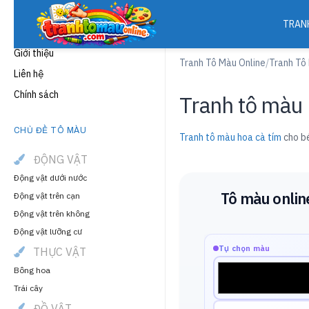
TRAN
THÔNG TIN
Giới thiệu
Tranh Tô Màu Online
/
Tranh Tô
Liên hệ
Chính sách
Tranh tô màu 
CHỦ ĐỀ TÔ MÀU
Tranh tô màu hoa cà tím
cho bé
ĐỘNG VẬT
Động vật dưới nước
Tô màu onlin
Động vật trên cạn
Động vật trên không
Động vật lưỡng cư
Tự chọn màu
THỰC VẬT
Bông hoa
Trái cây
ĐỒ VẬT