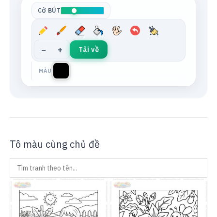
CỠ BÚT
−
+
Tải về
MÀU
Tô màu cùng chủ đề