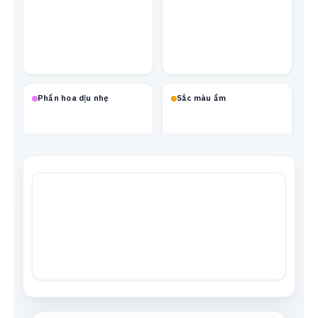
Phấn hoa dịu nhẹ
Sắc màu ấm
Mạch neon
Xanh biển
Tông da
Xám trung tính