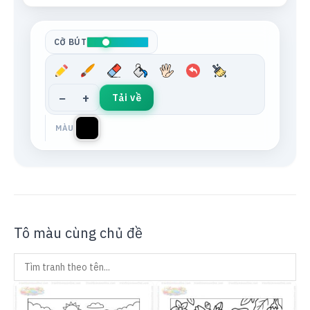
Tông da
Xám trung tính
CỠ BÚT
−
+
Tải về
MÀU
Tô màu cùng chủ đề