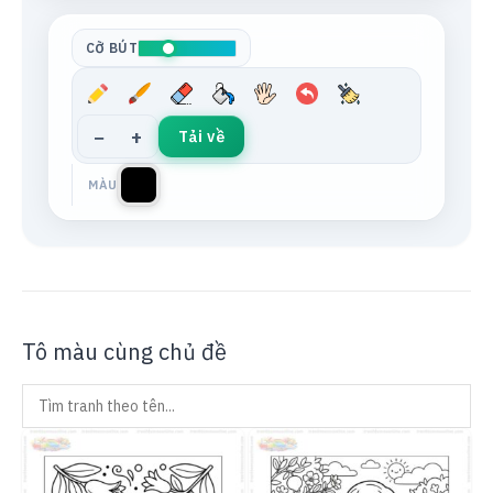
Tông da
Xám trung tính
CỠ BÚT
−
+
Tải về
MÀU
Tô màu cùng chủ đề