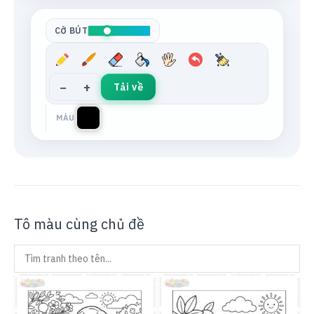
Tông da
Xám trung tính
CỠ BÚT
−
+
Tải về
MÀU
Tô màu cùng chủ đề