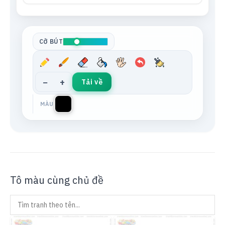
Tông da
Xám trung tính
CỠ BÚT
−
+
Tải về
MÀU
Tô màu cùng chủ đề