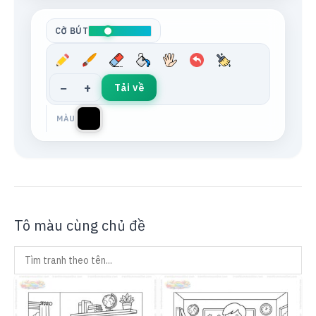
Tông da
Xám trung tính
CỠ BÚT
−
+
Tải về
MÀU
Tô màu cùng chủ đề