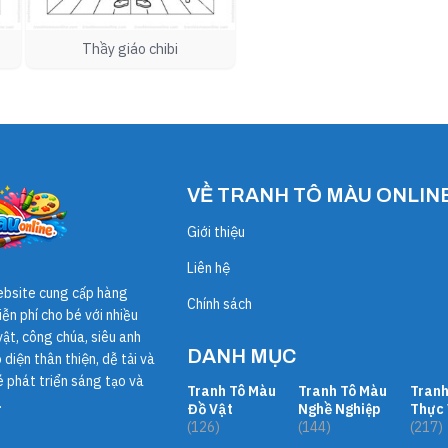
Thầy giáo chibi
VỀ TRANH TÔ MÀU ONLIN
Giới thiệu
Liên hệ
ebsite cung cấp hàng
Chính sách
ễn phí cho bé với nhiều
ật, công chúa, siêu anh
DANH MỤC
diện thân thiện, dễ tải và
é phát triển sáng tạo và
Tranh Tô Màu
Tranh Tô Màu
Tranh
.
Đồ Vật
Nghề Nghiệp
Thực 
(126)
(144)
(217)