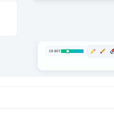
CỠ BÚT