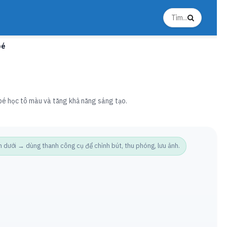
bé
 bé học tô màu và tăng khả năng sáng tạo.
ưới → dùng thanh công cụ để chỉnh bút, thu phóng, lưu ảnh.
Ảnh t