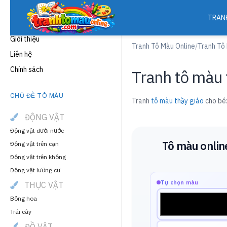
TRAN
THÔNG TIN
Giới thiệu
Tranh Tô Màu Online
/
Tranh Tô
Liên hệ
Chính sách
Tranh tô màu 
CHỦ ĐỀ TÔ MÀU
Tranh
tô màu thầy giáo
cho bé:
ĐỘNG VẬT
Động vật dưới nước
Tô màu onlin
Động vật trên cạn
Động vật trên không
Động vật lưỡng cư
Tự chọn màu
THỰC VẬT
Bông hoa
Trái cây
ĐỒ VẬT