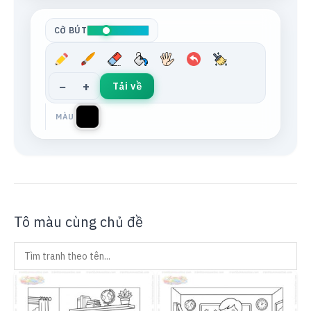
Tông da
Xám trung tính
CỠ BÚT
−
+
Tải về
MÀU
Tô màu cùng chủ đề