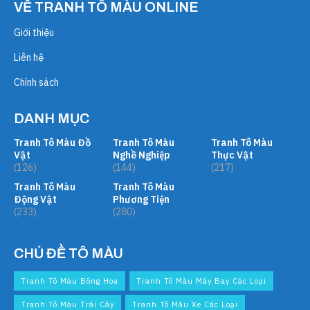
VỀ TRANH TÔ MÀU ONLINE
Giới thiệu
Liên hệ
Chính sách
DANH MỤC
Tranh Tô Màu Đồ
Tranh Tô Màu
Tranh Tô Màu
Vật
Nghề Nghiệp
Thực Vật
(126)
(144)
(217)
Tranh Tô Màu
Tranh Tô Màu
Động Vật
Phương Tiện
(233)
(280)
CHỦ ĐỀ TÔ MÀU
Tranh Tô Màu Bông Hoa
Tranh Tô Màu Máy Bay Các Loại
Tranh Tô Màu Trái Cây
Tranh Tô Màu Xe Các Loại